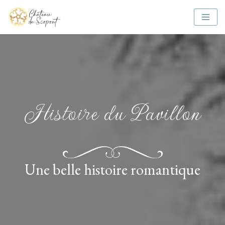
Aller
au
contenu
Histoire du Pavillon
Une belle histoire romantique