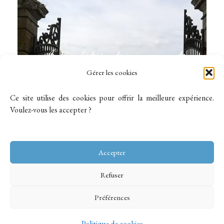
Actualités et évènements
Gérer les cookies
Voir les actus
Ce site utilise des cookies pour offrir la meilleure expérience.
Voulez-vous les accepter ?
Accepter
Refuser
Préférences
Politique de cookies